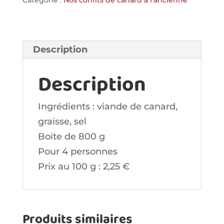
Catégorie :
Nos confits de canard à l'ancienne
CANARD
A
L'ANCIENNE
Description
(2
magrets)
Description
Ingrédients : viande de canard,
graisse, sel
Boite de 800 g
Pour 4 personnes
Prix au 100 g : 2,25 €
Produits similaires