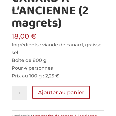
L’ANCIENNE (2
magrets)
18,00
€
Ingrédients : viande de canard, graisse,
sel
Boite de 800 g
Pour 4 personnes
Prix au 100 g : 2,25 €
quantité
Ajouter au panier
de
CONFIT
DE